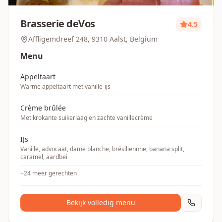
Brasserie deVos
4.5
Affligemdreef 248, 9310 Aalst, Belgium
Menu
Appeltaart
Warme appeltaart met vanille-ijs
Crème brûlée
Met krokante suikerlaag en zachte vanillecrème
IJs
Vanille, advocaat, dame blanche, brésiliennne, banana split,
caramel, aardbei
+
24
meer gerechten
Bekijk volledig menu