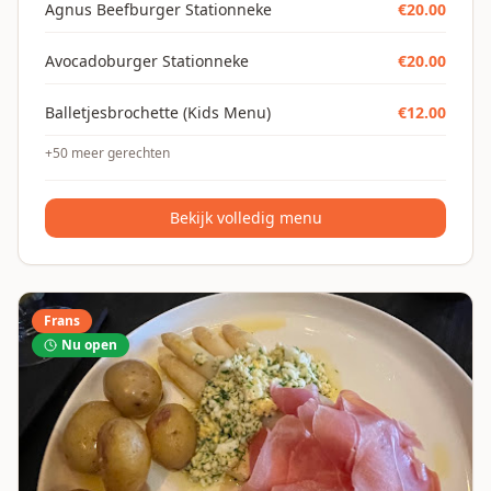
Agnus Beefburger Stationneke
€
20.00
Avocadoburger Stationneke
€
20.00
Balletjesbrochette (Kids Menu)
€
12.00
+
50
meer gerechten
Bekijk volledig menu
Frans
Nu open