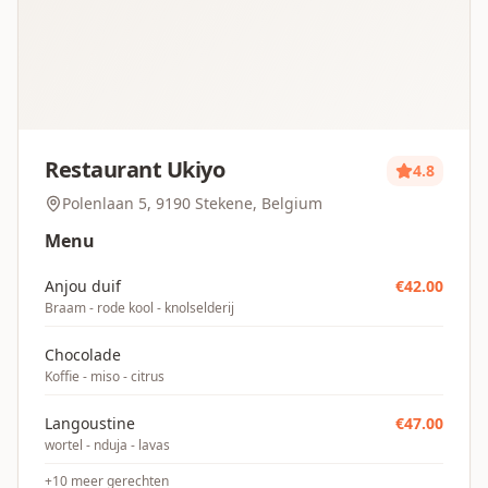
Restaurant Ukiyo
4.8
Polenlaan 5, 9190 Stekene, Belgium
Menu
Anjou duif
€
42.00
Braam - rode kool - knolselderij
Chocolade
Koffie - miso - citrus
Langoustine
€
47.00
wortel - nduja - lavas
+
10
meer gerechten