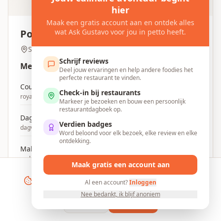
hier
Maak een gratis account aan en ontdek alles
Pot Au Feu Aarschot
wat Ask Gustavo voor jou in petto heeft.
4.3
Schaluin 68, 3200 Aarschot, Belgium
Schrijf reviews
Menu
Deel jouw ervaringen en help andere foodies het
perfecte restaurant te vinden.
Couscous
Check-in bij restaurants
royale couscous
Markeer je bezoeken en bouw een persoonlijk
restaurantdagboek op.
Dagverse vis
Verdien badges
dagverse vis
Word beloond voor elk bezoek, elke review en elke
ontdekking.
Malse vleesgerechten
malse vleesgerechten
Maak gratis een account aan
We gebruiken cookies om je ervaring te
+
2
meer gerechten
verbeteren en ons verkeer te analyseren. Door te
Al een account?
Inloggen
accepteren ga je akkoord met ons cookiebeleid.
Nee bedankt, ik blijf anoniem
Bekijk volledig menu
Weigeren
Accepteren