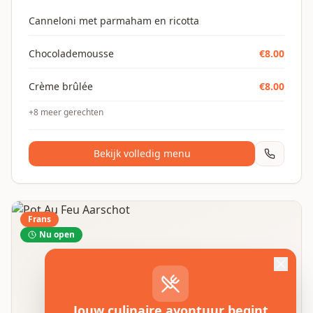
Canneloni met parmaham en ricotta
Chocolademousse
€
8.00
Crème brûlée
€
8.00
+
8
meer gerechten
Bekijk volledig menu
Frans
Nu open
Jouw culinaire avontuur begint