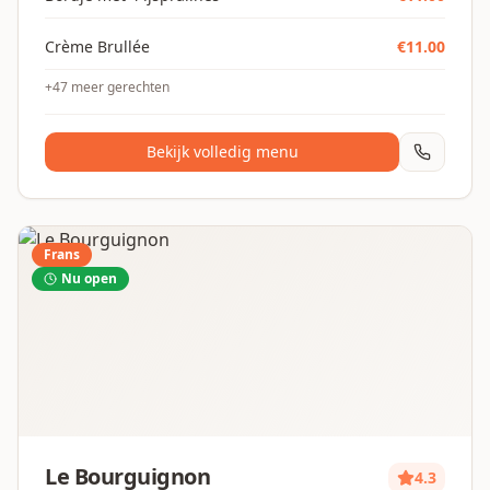
Crème Brullée
€
11.00
+
47
meer gerechten
Bekijk volledig menu
Frans
Nu open
Le Bourguignon
4.3