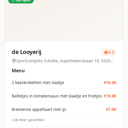
Nu open
de Looyerij
4.3
Sportcomplex Schotte, Kapellekensbaan 10, 9320
Aalst, Belgium
Menu
2 kaaskroketten met slaatje
€
16.00
Balletjes in tomatensaus met slaatje en frietjes
€
19.00
Bretoense appeltaart met ijs
€
7.00
+
28
meer gerechten