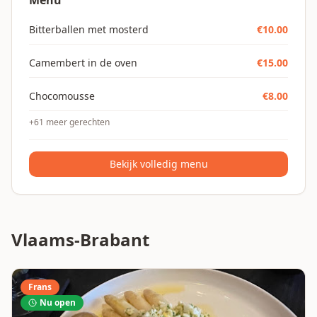
Menu
Bitterballen met mosterd
€
10.00
Camembert in de oven
€
15.00
Chocomousse
€
8.00
+
61
meer gerechten
Bekijk volledig menu
Vlaams-Brabant
Frans
Nu open