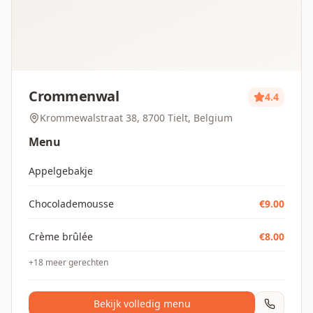
Crommenwal
4.4
Krommewalstraat 38, 8700 Tielt, Belgium
Menu
Appelgebakje
Chocolademousse
€
9.00
Crème brûlée
€
8.00
+
18
meer gerechten
Bekijk volledig menu