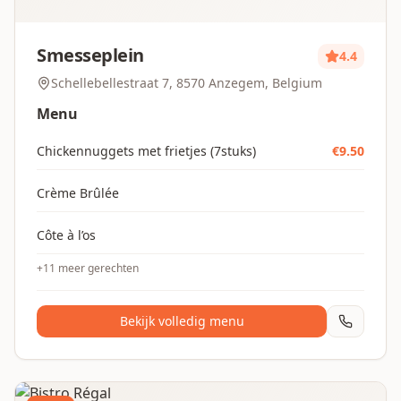
Smesseplein
4.4
Schellebellestraat 7, 8570 Anzegem, Belgium
Menu
Chickennuggets met frietjes (7stuks)
€
9.50
Crème Brûlée
Côte à l’os
+
11
meer gerechten
Bekijk volledig menu