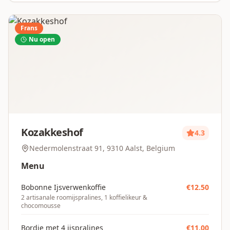
Frans
Nu open
Kozakkeshof
4.3
Nedermolenstraat 91, 9310 Aalst, Belgium
Menu
Bobonne Ijsverwenkoffie
€
12.50
2 artisanale roomijspralines, 1 koffielikeur &
chocomousse
Bordje met 4 ijspralines
€
11.00