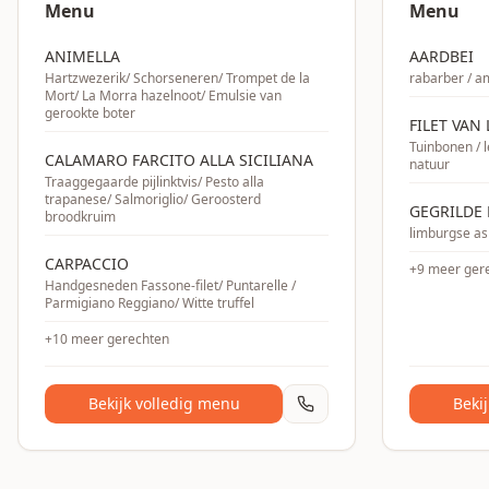
Menu
Menu
ANIMELLA
AARDBEI
Hartzwezerik/ Schorseneren/ Trompet de la
rabarber / am
Mort/ La Morra hazelnoot/ Emulsie van
gerookte boter
FILET VAN
Tuinbonen / l
CALAMARO FARCITO ALLA SICILIANA
natuur
Traaggegaarde pijlinktvis/ Pesto alla
trapanese/ Salmoriglio/ Geroosterd
GEGRILDE 
broodkruim
limburgse as
CARPACCIO
+
9
meer ger
Handgesneden Fassone-filet/ Puntarelle /
Parmigiano Reggiano/ Witte truffel
+
10
meer gerechten
Bekijk volledig menu
Beki