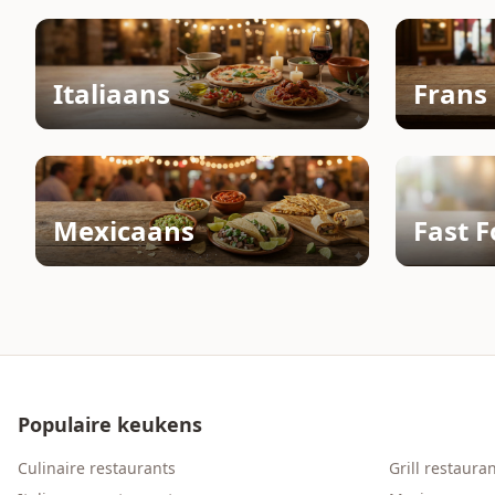
Italiaans
Frans
Mexicaans
Fast 
Populaire keukens
Culinaire restaurants
Grill restaura