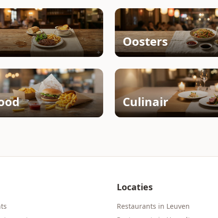
Oosters
Food
Culinair
Locaties
nts
Restaurants in Leuven