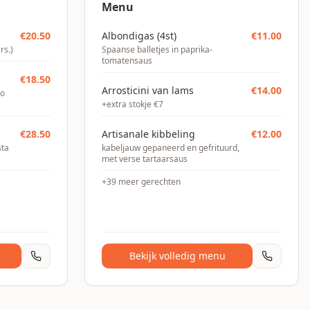
Menu
€
20.50
Albondigas (4st)
€
11.00
rs.)
Spaanse balletjes in paprika-
tomatensaus
€
18.50
Arrosticini van lams
€
14.00
ko
+extra stokje €7
€
28.50
Artisanale kibbeling
€
12.00
sta
kabeljauw gepaneerd en gefrituurd,
met verse tartaarsaus
+
39
meer gerechten
Bekijk volledig menu