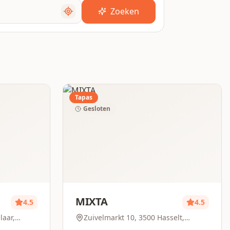
Zoeken
Tapas
Gesloten
MIXTA
4.5
4.5
laar,
Zuivelmarkt 10, 3500 Hasselt,
Belgium