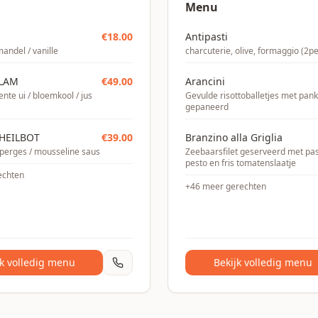
Menu
€
18.00
Antipasti
andel / vanille
charcuterie, olive, formaggio (2pe
 LAM
€
49.00
Arancini
ente ui / bloemkool / jus
Gevulde risottoballetjes met pan
gepaneerd
HEILBOT
€
39.00
Branzino alla Griglia
perges / mousseline saus
Zeebaarsfilet geserveerd met pa
pesto en fris tomatenslaatje
echten
+
46
meer gerechten
jk volledig menu
Bekijk volledig menu