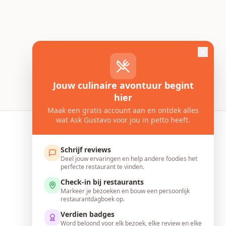
Jouw culinaire avontuur begint
hier
Maak een gratis account aan en ontdek alles
wat Ask Gustavo voor jou in petto heeft.
Ask Gustavo
Schrijf reviews
Vind het perfecte gerecht
Deel jouw ervaringen en help andere foodies het
perfecte restaurant te vinden.
Over gustavo
Check-in bij restaurants
Restaurants & Partners
Markeer je bezoeken en bouw een persoonlijk
restaurantdagboek op.
Feedback
Verdien badges
Contact
Word beloond voor elk bezoek, elke review en elke