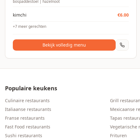
bospaddestoel | hazelnoot
kimchi
€
6.00
+
7
meer gerechten
Bekijk volledig menu
Populaire keukens
Culinaire restaurants
Grill restaura
Italiaanse restaurants
Mexicaanse re
Franse restaurants
Tapas restaur
Fast Food restaurants
Vegetarische 
Sushi restaurants
Frituren